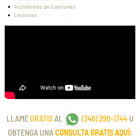
Accidentes de Camiones
Lesiones
LLAME
GRATIS
AL
(346) 290-1744
U
OBTENGA UNA
CONSULTA GRATIS AQUÍ: